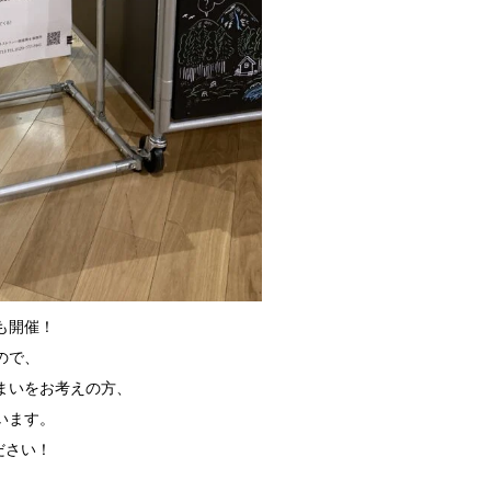
も
開催！
ので、
まいをお考えの方、
います。
ださい！