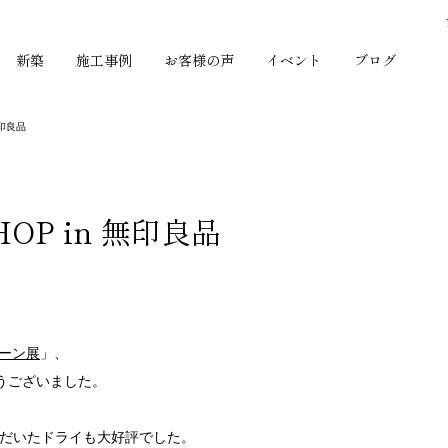
新築
施工事例
お客様の声
イベント
ブログ
無印良品
HOP in 無印良品
リーン展
」、
うございました。
だいたドライも大好評でした。