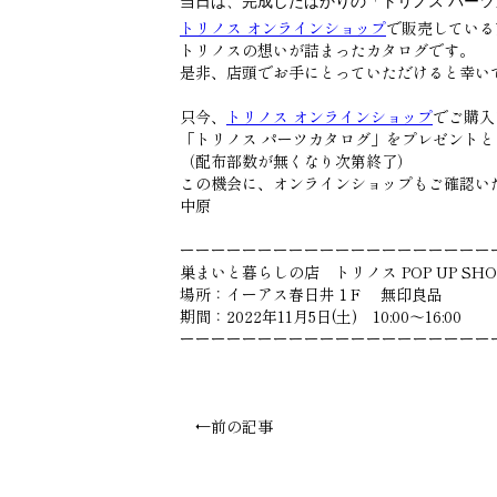
当日は、完成したばかりの「トリノス パー
トリノス オンラインショップ
で販売している
トリノスの想いが詰まったカタログです。
是非、店頭でお手にとっていただけると幸い
只今、
トリノス オンラインショップ
でご購入
「トリノス パーツカタログ」をプレゼント
（配布部数が無くなり次第終了）
この機会に、オンラインショップもご確認い
中原
ーーーーーーーーーーーーーーーーーーーー
巣まいと暮らしの店 トリノス POP UP SHO
場所：イーアス春日井１F 無印良品
期間：2022年11月5日(土) 10:00～16:00
ーーーーーーーーーーーーーーーーーーーー
←前の記事