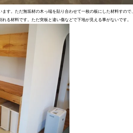
います。ただ無垢材の木っ端を貼り合わせて一枚の板にした材料すので
別れる材料です。ただ突板と違い傷などで下地が見える事がないです。