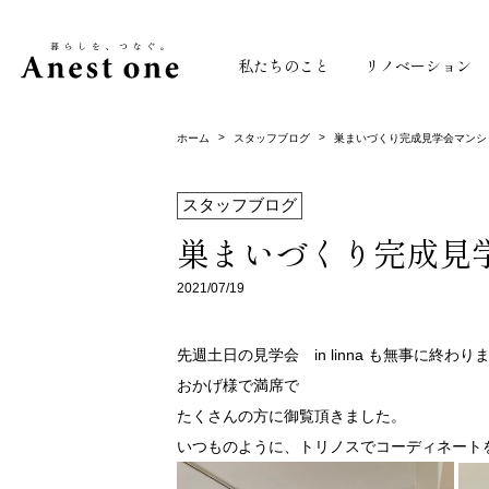
私たちのこと
リノベーション
>
>
ホーム
スタッフブログ
巣まいづくり完成見学会マンション
スタッフブログ
巣まいづくり完成見学会
2021/07/19
先週土日の見学会 in linna も無事に終わり
おかげ様で満席で
たくさんの方に御覧頂きました。
いつものように、トリノスでコーディネート