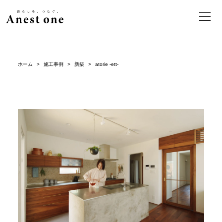
ホーム
>
施工事例
>
新築
>
atorie -ett-