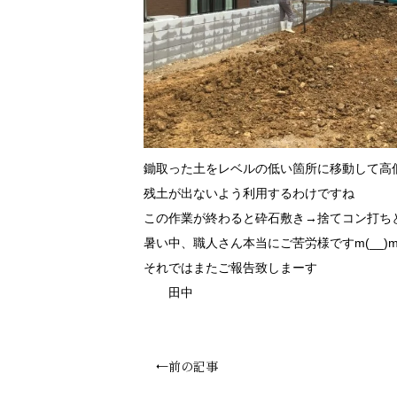
鋤取った土をレベルの低い箇所に移動して高
残土が出ないよう利用するわけですね
この作業が終わると砕石敷き→捨てコン打ち
暑い中、職人さん本当にご苦労様ですm(__)
それではまたご報告致しまーす
田中
←前の記事