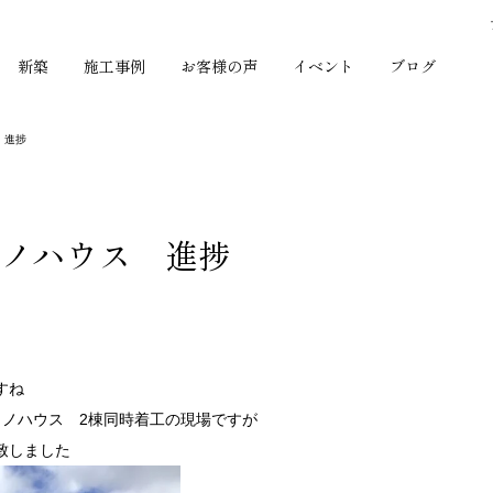
新築
施工事例
お客様の声
イベント
ブログ
 進捗
リノハウス 進捗
すね
リノハウス 2棟同時着工の現場ですが
致しました