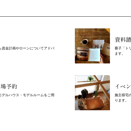
資料
ら資金計画やローンについてアドバ
冊子「ト
ます。
来場予約
イベ
モデルハウス・モデルルームをご用
施主様宅
ります。