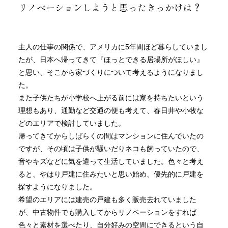
リノベーションしようと思ったきっかけは？
主人の仕事の関係で、アメリカに5年間ほど暮らしていまし
たが、日本へ帰ってきて『ほっとできる居場所がほしい』
と思い、そこから家づくりについて考えるようになりまし
た。
また子供たちが小学校へ上がる前には家を持ちたいという
理想もあり、通勤など交通の便も考えて、春日井や小牧な
どのエリアで検討していました。
帰ってきてからしばらくの間はマンションに住んでいたの
ですが、その頃は子供が騒いだりネコも飼っていたので、
音やキズなどに気を遣って生活していました。色々と考え
ると、やはり戸建に住みたいと思い始め、優先的に戸建を
探すようになりました。
希望のエリアには建売の戸建も多く販売去れていました
が、中古物件でも購入してからリノベーションをすれば
色々と素材を選べたり、自分好みの空間にできるという自