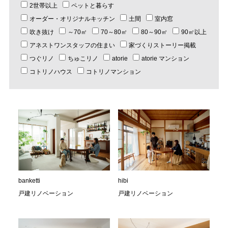
2世帯以上
ペットと暮らす
オーダー・オリジナルキッチン
土間
室内窓
吹き抜け
～70㎡
70～80㎡
80～90㎡
90㎡以上
アネストワンスタッフの住まい
家づくりストーリー掲載
つぐリノ
ちゅこリノ
atorie
atorie マンション
コトリノハウス
コトリノマンション
banketti
hibi
戸建リノベーション
戸建リノベーション