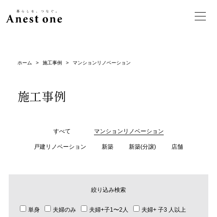
ホーム
>
施工事例
>
マンションリノベーション
施工事例
すべて
マンションリノベーション
戸建リノベーション
新築
新築(分譲)
店舗
絞り込み検索
単身
夫婦のみ
夫婦+子1〜2人
夫婦+ 子3 人以上