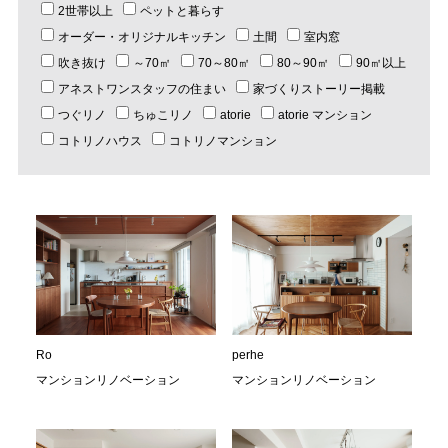
2世帯以上
ペットと暮らす
オーダー・オリジナルキッチン
土間
室内窓
吹き抜け
～70㎡
70～80㎡
80～90㎡
90㎡以上
アネストワンスタッフの住まい
家づくりストーリー掲載
つぐリノ
ちゅこリノ
atorie
atorie マンション
コトリノハウス
コトリノマンション
Ro
perhe
マンションリノベーション
マンションリノベーション