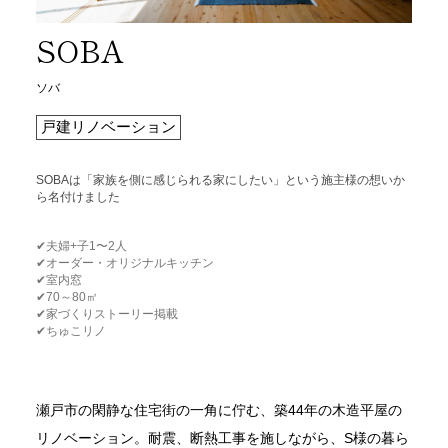
SOBA
ソバ
戸建リノベーション
SOBAは「家族を側に感じられる家にしたい」という施主様の想いか
ら名付けました
✔︎夫婦+子1〜2人
✔︎オーダー・オリジナルキッチン
✔︎室内窓
✔︎70～80㎡
✔︎家づくりストーリー掲載
✔︎ちゅこリノ
瀬戸市の閑静な住宅街の一角に佇む、築44年の木造平屋の
リノベーション。耐震、断熱工事を施しながら、S様の暮ら